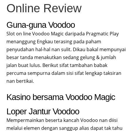
Online Review
Guna-guna Voodoo
Slot on line Voodoo Magic daripada Pragmatic Play
menanggung Engkau terasing pada paham
penyudahan hal-hal nan sulit. Dikau bakal mempunyai
besar tanda menakutkan sedang gelung & jumlah
jalan buat lulus. Berikut sifat tambahan babak
percuma sempurna dalam sisi sifat lengkap taksiran
nan bertikai.
Kasino bersama Voodoo Magic
Loper Jantur Voodoo
Mempermainkan beserta kancah Voodoo nan diisi
melalui elemen dengan sanggup alias dapat tak tahu