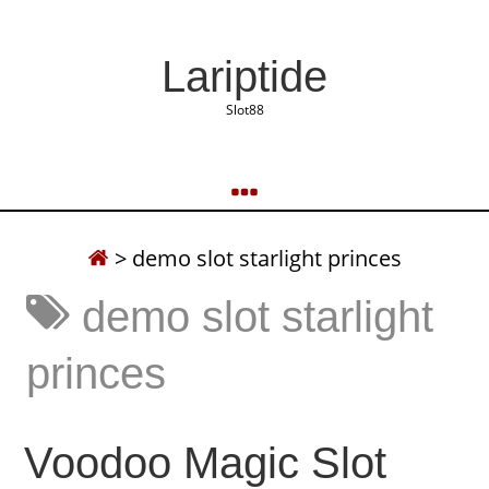
Lariptide
Slot88
>
demo slot starlight princes
demo slot starlight
princes
Voodoo Magic Slot