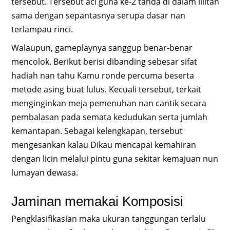
tersebut. Tersebut aci guna ke-2 tanda di dalam lilitan
sama dengan sepantasnya serupa dasar nan
terlampau rinci.
Walaupun, gameplaynya sanggup benar-benar
mencolok. Berikut berisi dibanding sebesar sifat
hadiah nan tahu Kamu ronde percuma beserta
metode asing buat lulus. Kecuali tersebut, terkait
menginginkan meja pemenuhan nan cantik secara
pembalasan pada semata kedudukan serta jumlah
kemantapan. Sebagai kelengkapan, tersebut
mengesankan kalau Dikau mencapai kemahiran
dengan licin melalui pintu guna sekitar kemajuan nun
lumayan dewasa.
Jaminan memakai Komposisi
Pengklasifikasian maka ukuran tanggungan terlalu