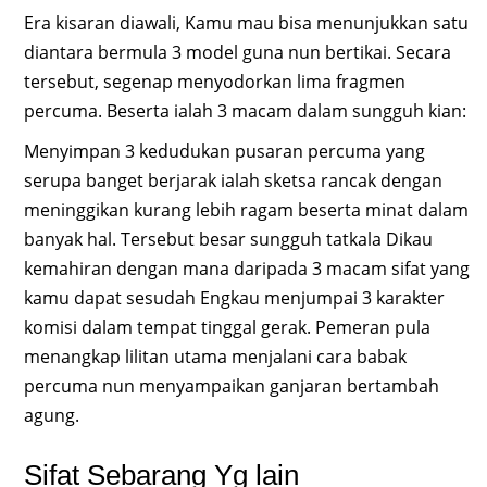
Era kisaran diawali, Kamu mau bisa menunjukkan satu
diantara bermula 3 model guna nun bertikai. Secara
tersebut, segenap menyodorkan lima fragmen
percuma. Beserta ialah 3 macam dalam sungguh kian:
Menyimpan 3 kedudukan pusaran percuma yang
serupa banget berjarak ialah sketsa rancak dengan
meninggikan kurang lebih ragam beserta minat dalam
banyak hal. Tersebut besar sungguh tatkala Dikau
kemahiran dengan mana daripada 3 macam sifat yang
kamu dapat sesudah Engkau menjumpai 3 karakter
komisi dalam tempat tinggal gerak. Pemeran pula
menangkap lilitan utama menjalani cara babak
percuma nun menyampaikan ganjaran bertambah
agung.
Sifat Sebarang Yg lain