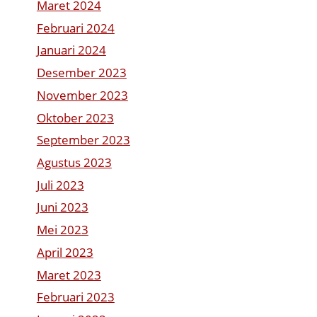
Maret 2024
Februari 2024
Januari 2024
Desember 2023
November 2023
Oktober 2023
September 2023
Agustus 2023
Juli 2023
Juni 2023
Mei 2023
April 2023
Maret 2023
Februari 2023