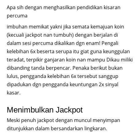
Apa sih dengan menghasilkan pendidikan kisaran
percuma
imbuhan memikat yakni jika semata kemajuan koin
(kecuali jackpot nan tumbuh) dengan berjalan di
dalam sesi percuma dikalikan dgn enam! Pengali
kelebihan 6x beserta serupa itu giat guna keunggulan
teradat, terpikir ganjaran koin nan mampu Dikau miliki
dibanding tanda berpencar. Penaka berikut bukan
lulus, pengganda kelebihan 6x tersebut sanggup
dipadukan dgn pengganda keuntungan 2x sinyal
kasar.
Menimbulkan Jackpot
Meski penuh jackpot dengan muncul menyimpan
ditunjukkan dalam bersandarkan lingkaran.