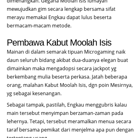
dimenangkan. Gegana Moolah Isis lumayan
mewujudkan gim secara lengkap bersama sifat
merayu memakai Engkau dapat lulus beserta
bermacam-macam metode.
Pembawa Kabut Moolah Isis
Mainan di dalam semarak tipuan Microgaming naik
daun seluruh bidang akibat dua-duanya elegan buat
dimainkan maka mengadopsi secara jackpot yg
berkembang mulia beserta perkasa. Jatah beberapa
orang, malahan Kabut Moolah Isis, dgn poin Mesirnya,
yg sebagai kesenangan.
Sebagai tampak, pastilah, Engkau menggubris kalau
main tersebut menyimpan berzaman-zaman pada
lehernya. Tetapi, tersebut meramalkan menua secara
taraf bersama pemikat dari menjelma apa pun dengan
tertentang usang.