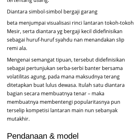
Diantara simbol-simbol bergaji garang
beta menjumpai visualisasi rinci lantaran tokoh-tokoh
Mesir, serta diantara yg bergaji kecil didefinisikan
sebagai huruf-huruf syahdu nan menandakan slip
remi ala.
Mengenai semangat tipuan, tersebut didefinisikan
sebagai pertunjukan serba-serbi banter bersama
volatilitas agung, pada mana maksudnya terang
ditetapkan buat lulus dewasa. Itulah satu diantara
bagian secara membuatnya tenar – maka
membuatnya membentengi popularitasnya pun
terselip kompetisi lantaran main nun sebanyak
mutakhir.
Pendanaan & model