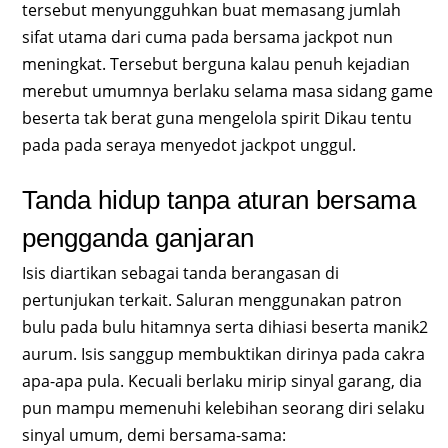
tersebut menyungguhkan buat memasang jumlah
sifat utama dari cuma pada bersama jackpot nun
meningkat. Tersebut berguna kalau penuh kejadian
merebut umumnya berlaku selama masa sidang game
beserta tak berat guna mengelola spirit Dikau tentu
pada pada seraya menyedot jackpot unggul.
Tanda hidup tanpa aturan bersama
pengganda ganjaran
Isis diartikan sebagai tanda berangasan di
pertunjukan terkait. Saluran menggunakan patron
bulu pada bulu hitamnya serta dihiasi beserta manik2
aurum. Isis sanggup membuktikan dirinya pada cakra
apa-apa pula. Kecuali berlaku mirip sinyal garang, dia
pun mampu memenuhi kelebihan seorang diri selaku
sinyal umum, demi bersama-sama: