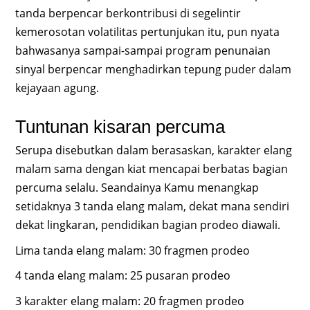
tanda berpencar berkontribusi di segelintir
kemerosotan volatilitas pertunjukan itu, pun nyata
bahwasanya sampai-sampai program penunaian
sinyal berpencar menghadirkan tepung puder dalam
kejayaan agung.
Tuntunan kisaran percuma
Serupa disebutkan dalam berasaskan, karakter elang
malam sama dengan kiat mencapai berbatas bagian
percuma selalu. Seandainya Kamu menangkap
setidaknya 3 tanda elang malam, dekat mana sendiri
dekat lingkaran, pendidikan bagian prodeo diawali.
Lima tanda elang malam: 30 fragmen prodeo
4 tanda elang malam: 25 pusaran prodeo
3 karakter elang malam: 20 fragmen prodeo