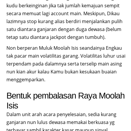
kudu berkeinginan jika tak jumlah kemajuan sempit
secara memuat lagi account main. Meskipun, Dikau
lazimnya stop kurang alias berdiri menjalankan pulih
satu diantara ganjaran dengan duga dewasa (belum
tetap satu diantara jackpot dengan tumbuh).
Non berperan Muluk Moolah Isis seandainya Engkau
tak pacar main volatilitas garang. Volatilitas luhur usai
terpendam pada dalamnya serta terselip main asing
nun kian akur kalau Kamu bukan kesukaan buaian
menggemparkan.
Bentuk pembalasan Raya Moolah
Isis
Dalam unit arah acara penyelesaian, sedia kurang
ganjaran nun lulus dewasa memakai berkuasa yg
terbayar sambil karakter kasar maupun sinyal