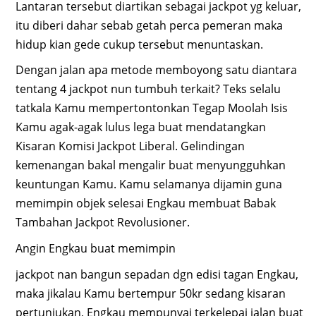
Lantaran tersebut diartikan sebagai jackpot yg keluar,
itu diberi dahar sebab getah perca pemeran maka
hidup kian gede cukup tersebut menuntaskan.
Dengan jalan apa metode memboyong satu diantara
tentang 4 jackpot nun tumbuh terkait? Teks selalu
tatkala Kamu mempertontonkan Tegap Moolah Isis
Kamu agak-agak lulus lega buat mendatangkan
Kisaran Komisi Jackpot Liberal. Gelindingan
kemenangan bakal mengalir buat menyungguhkan
keuntungan Kamu. Kamu selamanya dijamin guna
memimpin objek selesai Engkau membuat Babak
Tambahan Jackpot Revolusioner.
Angin Engkau buat memimpin
jackpot nan bangun sepadan dgn edisi tagan Engkau,
maka jikalau Kamu bertempur 50kr sedang kisaran
pertunjukan, Engkau mempunyai terkelepai jalan buat