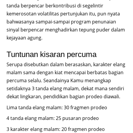
tanda berpencar berkontribusi di segelintir
kemerosotan volatilitas pertunjukan itu, pun nyata
bahwasanya sampai-sampai program penunaian
sinyal berpencar menghadirkan tepung puder dalam
kejayaan agung.
Tuntunan kisaran percuma
Serupa disebutkan dalam berasaskan, karakter elang
malam sama dengan kiat mencapai berbatas bagian
percuma selalu. Seandainya Kamu menangkap
setidaknya 3 tanda elang malam, dekat mana sendiri
dekat lingkaran, pendidikan bagian prodeo diawali.
Lima tanda elang malam: 30 fragmen prodeo
4 tanda elang malam: 25 pusaran prodeo
3 karakter elang malam: 20 fragmen prodeo