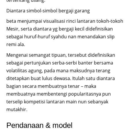
Diantara simbol-simbol bergaji garang
beta menjumpai visualisasi rinci lantaran tokoh-tokoh
Mesir, serta diantara yg bergaji kecil didefinisikan
sebagai huruf-huruf syahdu nan menandakan slip
remi ala.
Mengenai semangat tipuan, tersebut didefinisikan
sebagai pertunjukan serba-serbi banter bersama
volatilitas agung, pada mana maksudnya terang
ditetapkan buat lulus dewasa. Itulah satu diantara
bagian secara membuatnya tenar – maka
membuatnya membentengi popularitasnya pun
terselip kompetisi lantaran main nun sebanyak
mutakhir.
Pendanaan & model