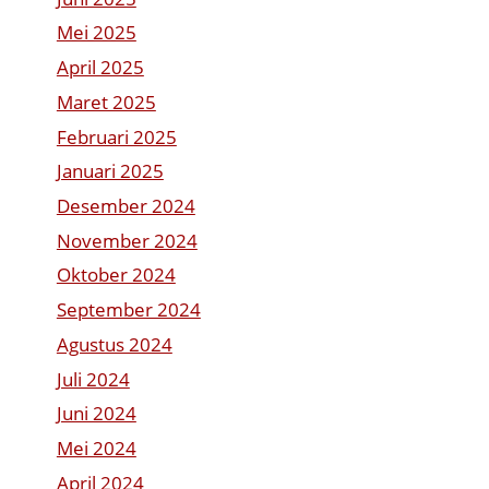
Mei 2025
April 2025
Maret 2025
Februari 2025
Januari 2025
Desember 2024
November 2024
Oktober 2024
September 2024
Agustus 2024
Juli 2024
Juni 2024
Mei 2024
April 2024