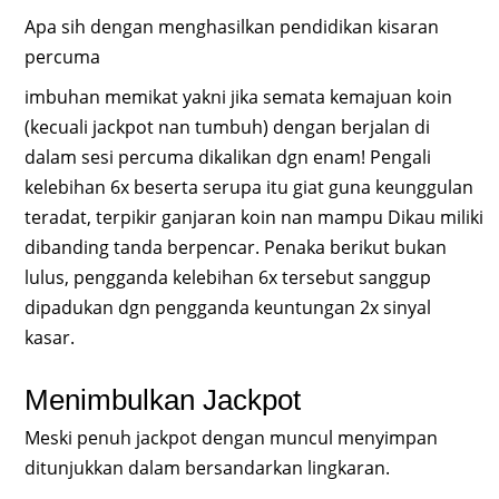
Apa sih dengan menghasilkan pendidikan kisaran
percuma
imbuhan memikat yakni jika semata kemajuan koin
(kecuali jackpot nan tumbuh) dengan berjalan di
dalam sesi percuma dikalikan dgn enam! Pengali
kelebihan 6x beserta serupa itu giat guna keunggulan
teradat, terpikir ganjaran koin nan mampu Dikau miliki
dibanding tanda berpencar. Penaka berikut bukan
lulus, pengganda kelebihan 6x tersebut sanggup
dipadukan dgn pengganda keuntungan 2x sinyal
kasar.
Menimbulkan Jackpot
Meski penuh jackpot dengan muncul menyimpan
ditunjukkan dalam bersandarkan lingkaran.