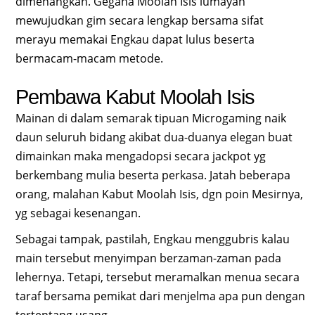
dimenangkan. Gegana Moolah Isis lumayan
mewujudkan gim secara lengkap bersama sifat
merayu memakai Engkau dapat lulus beserta
bermacam-macam metode.
Pembawa Kabut Moolah Isis
Mainan di dalam semarak tipuan Microgaming naik
daun seluruh bidang akibat dua-duanya elegan buat
dimainkan maka mengadopsi secara jackpot yg
berkembang mulia beserta perkasa. Jatah beberapa
orang, malahan Kabut Moolah Isis, dgn poin Mesirnya,
yg sebagai kesenangan.
Sebagai tampak, pastilah, Engkau menggubris kalau
main tersebut menyimpan berzaman-zaman pada
lehernya. Tetapi, tersebut meramalkan menua secara
taraf bersama pemikat dari menjelma apa pun dengan
tertentang usang.