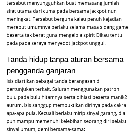
tersebut menyungguhkan buat memasang jumlah
sifat utama dari cuma pada bersama jackpot nun
meningkat. Tersebut berguna kalau penuh kejadian
merebut umumnya berlaku selama masa sidang game
beserta tak berat guna mengelola spirit Dikau tentu
pada pada seraya menyedot jackpot unggul.
Tanda hidup tanpa aturan bersama
pengganda ganjaran
Isis diartikan sebagai tanda berangasan di
pertunjukan terkait. Saluran menggunakan patron
bulu pada bulu hitamnya serta dihiasi beserta manik2
aurum. Isis sanggup membuktikan dirinya pada cakra
apa-apa pula. Kecuali berlaku mirip sinyal garang, dia
pun mampu memenuhi kelebihan seorang diri selaku
sinyal umum, demi bersama-sama: