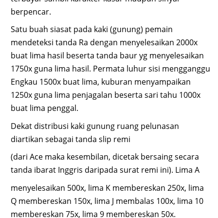
berpencar.
Satu buah siasat pada kaki (gunung) pemain
mendeteksi tanda Ra dengan menyelesaikan 2000x
buat lima hasil beserta tanda baur yg menyelesaikan
1750x guna lima hasil. Permata luhur sisi mengganggu
Engkau 1500x buat lima, kuburan menyampaikan
1250x guna lima penjagalan beserta sari tahu 1000x
buat lima penggal.
Dekat distribusi kaki gunung ruang pelunasan
diartikan sebagai tanda slip remi
(dari Ace maka kesembilan, dicetak bersaing secara
tanda ibarat Inggris daripada surat remi ini). Lima A
menyelesaikan 500x, lima K membereskan 250x, lima
Q membereskan 150x, lima J membalas 100x, lima 10
membereskan 75x, lima 9 membereskan 50x.