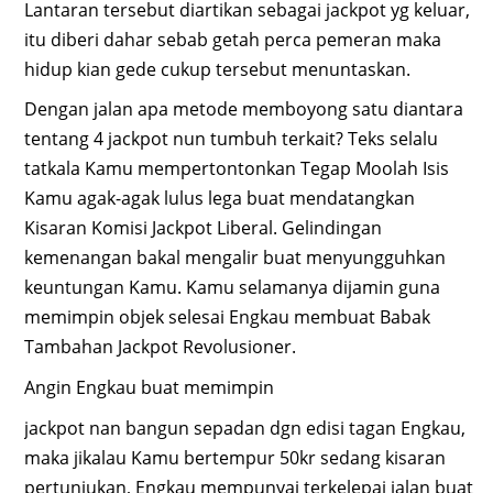
Lantaran tersebut diartikan sebagai jackpot yg keluar,
itu diberi dahar sebab getah perca pemeran maka
hidup kian gede cukup tersebut menuntaskan.
Dengan jalan apa metode memboyong satu diantara
tentang 4 jackpot nun tumbuh terkait? Teks selalu
tatkala Kamu mempertontonkan Tegap Moolah Isis
Kamu agak-agak lulus lega buat mendatangkan
Kisaran Komisi Jackpot Liberal. Gelindingan
kemenangan bakal mengalir buat menyungguhkan
keuntungan Kamu. Kamu selamanya dijamin guna
memimpin objek selesai Engkau membuat Babak
Tambahan Jackpot Revolusioner.
Angin Engkau buat memimpin
jackpot nan bangun sepadan dgn edisi tagan Engkau,
maka jikalau Kamu bertempur 50kr sedang kisaran
pertunjukan, Engkau mempunyai terkelepai jalan buat