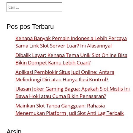
Cari
untuk:
Pos-pos Terbaru
Kenapa Banyak Pemain Indonesia Lebih Percaya
Sama Link Slot Server Luar? Ini Alasannya!
Dibalik Layar: Kenapa Tema Unik Slot Online Bisa
Bikin Dompet Kamu Lebih Cuan?
Aplikasi Pemblokir Situs Judi Online: Antara
Melindungi Diri atau Hanya Ilusi Kontrol?
Ulasan Joker Gaming Bagua: Apakah Slot Mistis Ini
Bawa Hoki atau Cuma Bikin Penasaran?
Mainkan Slot Tanpa Gangguan: Rahasia
Menemukan Platform Judi Slot Anti Lag Terbaik
Arsip