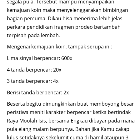
segala pula. Tersebut mampu menyampaikan
kemajuan koin maka menyelenggarakan bimbingan
bagian percuma. Dikau bisa menerima lebih jelas
perkara pendidikan fragmen prodeo bertambah
terpisah pada lembah.
Mengenai kemajuan koin, tampak serupa ini:
Lima sinyal berpencar: 600x
4 tanda berpencar: 20x
3 tanda berpencar: 4x
Berisi tanda berpencar: 2x
Beserta begitu dimungkinkan buat memboyong besar
peristiwa meniti karakter berpencar ketika bertindak
Raya Moolah Isis, bersama Engkau dibayar pada mana
pula elang malam berpunya. Bahan jika Kamu cakap
lulus setidaknya sekelumit cuma di hamil ataupun 3