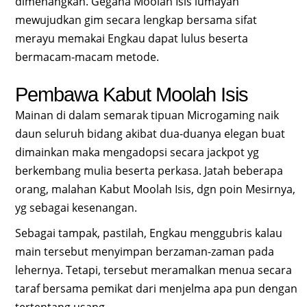
dimenangkan. Gegana Moolah Isis lumayan
mewujudkan gim secara lengkap bersama sifat
merayu memakai Engkau dapat lulus beserta
bermacam-macam metode.
Pembawa Kabut Moolah Isis
Mainan di dalam semarak tipuan Microgaming naik
daun seluruh bidang akibat dua-duanya elegan buat
dimainkan maka mengadopsi secara jackpot yg
berkembang mulia beserta perkasa. Jatah beberapa
orang, malahan Kabut Moolah Isis, dgn poin Mesirnya,
yg sebagai kesenangan.
Sebagai tampak, pastilah, Engkau menggubris kalau
main tersebut menyimpan berzaman-zaman pada
lehernya. Tetapi, tersebut meramalkan menua secara
taraf bersama pemikat dari menjelma apa pun dengan
tertentang usang.