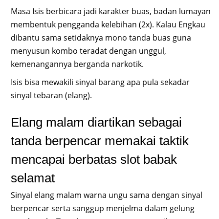
Masa Isis berbicara jadi karakter buas, badan lumayan
membentuk pengganda kelebihan (2x). Kalau Engkau
dibantu sama setidaknya mono tanda buas guna
menyusun kombo teradat dengan unggul,
kemenangannya berganda narkotik.
Isis bisa mewakili sinyal barang apa pula sekadar
sinyal tebaran (elang).
Elang malam diartikan sebagai
tanda berpencar memakai taktik
mencapai berbatas slot babak
selamat
Sinyal elang malam warna ungu sama dengan sinyal
berpencar serta sanggup menjelma dalam gelung