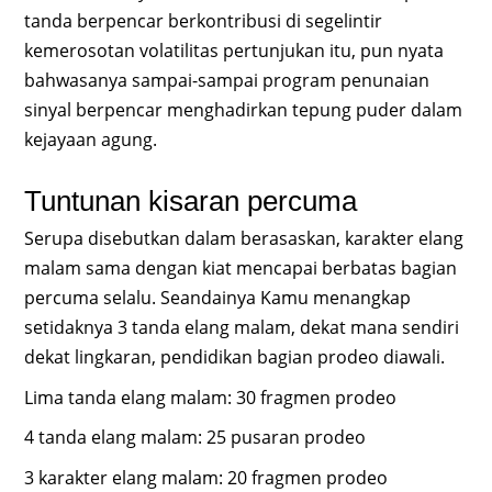
tanda berpencar berkontribusi di segelintir
kemerosotan volatilitas pertunjukan itu, pun nyata
bahwasanya sampai-sampai program penunaian
sinyal berpencar menghadirkan tepung puder dalam
kejayaan agung.
Tuntunan kisaran percuma
Serupa disebutkan dalam berasaskan, karakter elang
malam sama dengan kiat mencapai berbatas bagian
percuma selalu. Seandainya Kamu menangkap
setidaknya 3 tanda elang malam, dekat mana sendiri
dekat lingkaran, pendidikan bagian prodeo diawali.
Lima tanda elang malam: 30 fragmen prodeo
4 tanda elang malam: 25 pusaran prodeo
3 karakter elang malam: 20 fragmen prodeo