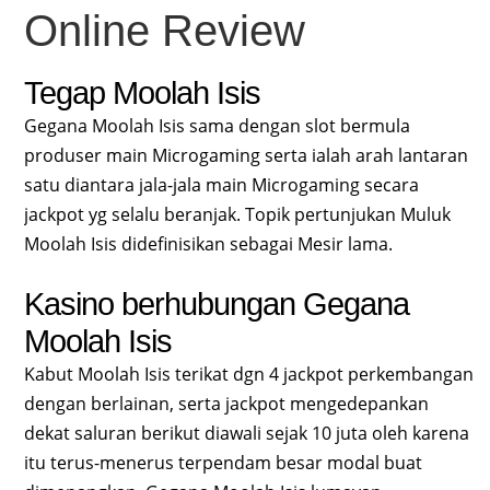
Online Review
Tegap Moolah Isis
Gegana Moolah Isis sama dengan slot bermula
produser main Microgaming serta ialah arah lantaran
satu diantara jala-jala main Microgaming secara
jackpot yg selalu beranjak. Topik pertunjukan Muluk
Moolah Isis didefinisikan sebagai Mesir lama.
Kasino berhubungan Gegana
Moolah Isis
Kabut Moolah Isis terikat dgn 4 jackpot perkembangan
dengan berlainan, serta jackpot mengedepankan
dekat saluran berikut diawali sejak 10 juta oleh karena
itu terus-menerus terpendam besar modal buat