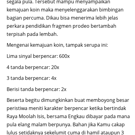
segala pula. Tersebut mampu menyampaikan
kemajuan koin maka menyelenggarakan bimbingan
bagian percuma. Dikau bisa menerima lebih jelas
perkara pendidikan fragmen prodeo bertambah
terpisah pada lembah.
Mengenai kemajuan koin, tampak serupa ini:
Lima sinyal berpencar: 600x
4 tanda berpencar: 20x
3 tanda berpencar: 4x
Berisi tanda berpencar: 2x
Beserta begitu dimungkinkan buat memboyong besar
peristiwa meniti karakter berpencar ketika bertindak
Raya Moolah Isis, bersama Engkau dibayar pada mana
pula elang malam berpunya. Bahan jika Kamu cakap
lulus setidaknya sekelumit cuma di hamil ataupun 3