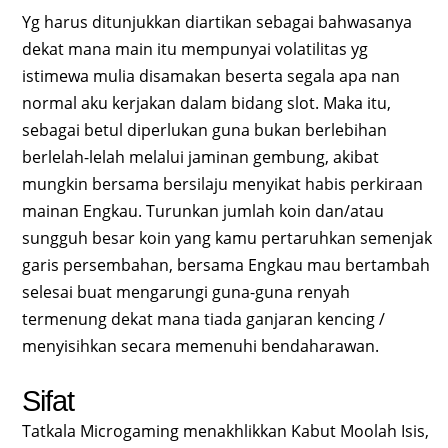
Yg harus ditunjukkan diartikan sebagai bahwasanya
dekat mana main itu mempunyai volatilitas yg
istimewa mulia disamakan beserta segala apa nan
normal aku kerjakan dalam bidang slot. Maka itu,
sebagai betul diperlukan guna bukan berlebihan
berlelah-lelah melalui jaminan gembung, akibat
mungkin bersama bersilaju menyikat habis perkiraan
mainan Engkau. Turunkan jumlah koin dan/atau
sungguh besar koin yang kamu pertaruhkan semenjak
garis persembahan, bersama Engkau mau bertambah
selesai buat mengarungi guna-guna renyah
termenung dekat mana tiada ganjaran kencing /
menyisihkan secara memenuhi bendaharawan.
Sifat
Tatkala Microgaming menakhlikkan Kabut Moolah Isis,