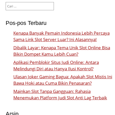
Cari
untuk:
Pos-pos Terbaru
Kenapa Banyak Pemain Indonesia Lebih Percaya
Sama Link Slot Server Luar? Ini Alasannya!
Dibalik Layar: Kenapa Tema Unik Slot Online Bisa
Bikin Dompet Kamu Lebih Cuan?
Aplikasi Pemblokir Situs Judi Online: Antara
Melindungi Diri atau Hanya Ilusi Kontrol?
Ulasan Joker Gaming Bagua: Apakah Slot Mistis Ini
Bawa Hoki atau Cuma Bikin Penasaran?
Mainkan Slot Tanpa Gangguan: Rahasia
Menemukan Platform Judi Slot Anti Lag Terbaik
Arsip