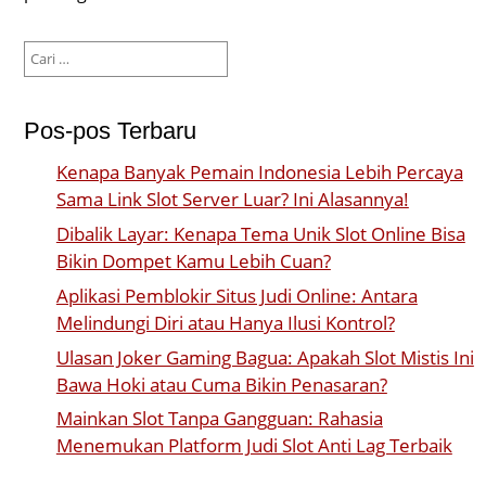
Cari
untuk:
Pos-pos Terbaru
Kenapa Banyak Pemain Indonesia Lebih Percaya
Sama Link Slot Server Luar? Ini Alasannya!
Dibalik Layar: Kenapa Tema Unik Slot Online Bisa
Bikin Dompet Kamu Lebih Cuan?
Aplikasi Pemblokir Situs Judi Online: Antara
Melindungi Diri atau Hanya Ilusi Kontrol?
Ulasan Joker Gaming Bagua: Apakah Slot Mistis Ini
Bawa Hoki atau Cuma Bikin Penasaran?
Mainkan Slot Tanpa Gangguan: Rahasia
Menemukan Platform Judi Slot Anti Lag Terbaik