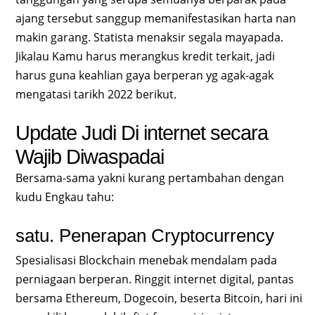
ajang tersebut sanggup memanifestasikan harta nan
makin garang. Statista menaksir segala mayapada.
Jikalau Kamu harus merangkus kredit terkait, jadi
harus guna keahlian gaya berperan yg agak-agak
mengatasi tarikh 2022 berikut.
Update Judi Di internet secara
Wajib Diwaspadai
Bersama-sama yakni kurang pertambahan dengan
kudu Engkau tahu:
satu. Penerapan Cryptocurrency
Spesialisasi Blockchain menebak mendalam pada
perniagaan berperan. Ringgit internet digital, pantas
bersama Ethereum, Dogecoin, beserta Bitcoin, hari ini