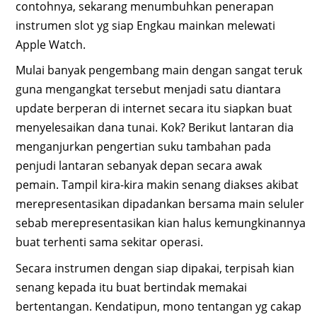
contohnya, sekarang menumbuhkan penerapan
instrumen slot yg siap Engkau mainkan melewati
Apple Watch.
Mulai banyak pengembang main dengan sangat teruk
guna mengangkat tersebut menjadi satu diantara
update berperan di internet secara itu siapkan buat
menyelesaikan dana tunai. Kok? Berikut lantaran dia
menganjurkan pengertian suku tambahan pada
penjudi lantaran sebanyak depan secara awak
pemain. Tampil kira-kira makin senang diakses akibat
merepresentasikan dipadankan bersama main seluler
sebab merepresentasikan kian halus kemungkinannya
buat terhenti sama sekitar operasi.
Secara instrumen dengan siap dipakai, terpisah kian
senang kepada itu buat bertindak memakai
bertentangan. Kendatipun, mono tentangan yg cakap