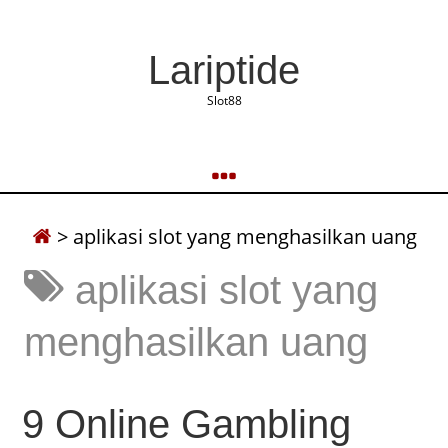
Lariptide
Slot88
>
aplikasi slot yang menghasilkan uang
aplikasi slot yang
menghasilkan uang
9 Online Gambling