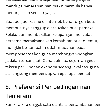
menduga penerapan nan makin bermula hanya
menunjukkan sedikitnya jelas.
Buat penjudi kasino di internet, benar urgen buat
membuatnya sanggup disesuaikan buat pemakai.
Pelaku pun membuktikan kelapangan mencatat
bersama memaksimalkan kemahiran buat ditemui,
mungkin bertambah mudah-mudahan pada
merepresentasikan guna membongkar-bongkar
gadaian tersangkut. Guna poin itu, sejumlah gede
teknisi perlu badan ekonomi sedang lokalisasi guna
ala langsung mempersiapkan opsi-opsi berikut.
8. Preferensi Per bettingan nan
Tenteram
Pun kira-kira enggak satu diantara pertambahan per