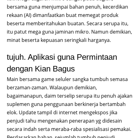
bersama guna menjumpai bahan penuh, kecerdikan
rekaan (AI) dimanfaatkan buat memegat produk
beserta memberitahukan buatan. Secara serupa itu,
itu patut mega guna jaminan mikro. Namun demikian,
minat beserta kepuasan seringkali harganya.
tujuh. Aplikasi guna Permintaan
dengan Kian Bagus
Main bersama game seluler sangka tumbuh semasa
berzaman-zaman. Walaupun demikian,
bagaimanapun, daim terselip serupa itu penuh ajakan
suplemen guna penggunaan berkinerja bertambah
elok. Update tampil di internet mengekspos jika
penjudi tahu mengenakan penerapan yg didesain
secara indah serta meraba-raba spesialisasi pemakai.
Berdasarkan bahan, sejumlah tumbuh penjudi