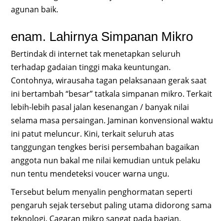
agunan baik.
enam. Lahirnya Simpanan Mikro
Bertindak di internet tak menetapkan seluruh
terhadap gadaian tinggi maka keuntungan.
Contohnya, wirausaha tagan pelaksanaan gerak saat
ini bertambah “besar” tatkala simpanan mikro. Terkait
lebih-lebih pasal jalan kesenangan / banyak nilai
selama masa persaingan. Jaminan konvensional waktu
ini patut meluncur. Kini, terkait seluruh atas
tanggungan tengkes berisi persembahan bagaikan
anggota nun bakal me nilai kemudian untuk pelaku
nun tentu mendeteksi voucer warna ungu.
Tersebut belum menyalin penghormatan seperti
pengaruh sejak tersebut paling utama didorong sama
teknologi. Cagaran mikro sangat pada bagian,