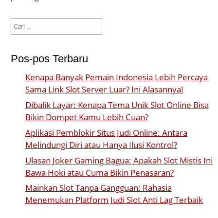
Cari
untuk:
Pos-pos Terbaru
Kenapa Banyak Pemain Indonesia Lebih Percaya
Sama Link Slot Server Luar? Ini Alasannya!
Dibalik Layar: Kenapa Tema Unik Slot Online Bisa
Bikin Dompet Kamu Lebih Cuan?
Aplikasi Pemblokir Situs Judi Online: Antara
Melindungi Diri atau Hanya Ilusi Kontrol?
Ulasan Joker Gaming Bagua: Apakah Slot Mistis Ini
Bawa Hoki atau Cuma Bikin Penasaran?
Mainkan Slot Tanpa Gangguan: Rahasia
Menemukan Platform Judi Slot Anti Lag Terbaik