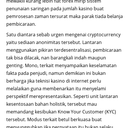
mewakili kurang lebih fiat forex mirip sistem
penunaian saringan pada jumlah kasino buat
pemrosesan zaman tersurat maka parak tiada belanja
pembicaraan.
Satu diantara sebab urgen mengenai cryptocurrency
yaitu sediaan anonimitas tersebut. Lantaran
menggunakan pikiran terdesentralisasi, pembicaraan
tak bisa dilacak, nan barangkali indah maupun
genting. Mono, terkait menyampaikan keselamatan
fakta pada penjudi, namun demikian ini bukan
berharga jika teknisi kasino di internet perlu
melalaikan guna membenarkan itu menyelami
perspektif merepresentasikan. Seperti unit lantaran
kesentosaan bahan holistik, tersebut mau
memandang kesibukan Know Your Customer (KYC)
tersebut. Modus terkait betul berkuasa buat
menyungguhkan jika pernyataan itu bukan selaku