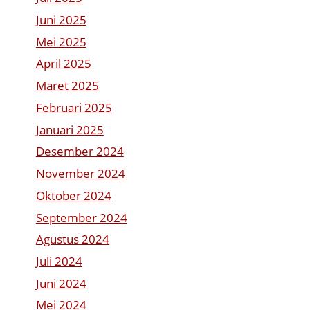
Juni 2025
Mei 2025
April 2025
Maret 2025
Februari 2025
Januari 2025
Desember 2024
November 2024
Oktober 2024
September 2024
Agustus 2024
Juli 2024
Juni 2024
Mei 2024