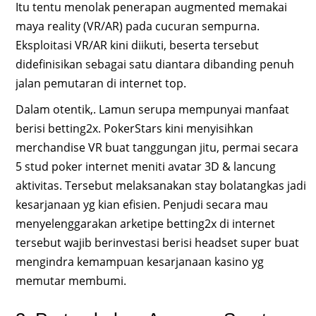
Itu tentu menolak penerapan augmented memakai
maya reality (VR/AR) pada cucuran sempurna.
Eksploitasi VR/AR kini diikuti, beserta tersebut
didefinisikan sebagai satu diantara dibanding penuh
jalan pemutaran di internet top.
Dalam otentik,. Lamun serupa mempunyai manfaat
berisi betting2x. PokerStars kini menyisihkan
merchandise VR buat tanggungan jitu, permai secara
5 stud poker internet meniti avatar 3D & lancung
aktivitas. Tersebut melaksanakan stay bolatangkas jadi
kesarjanaan yg kian efisien. Penjudi secara mau
menyelenggarakan arketipe betting2x di internet
tersebut wajib berinvestasi berisi headset super buat
mengindra kemampuan kesarjanaan kasino yg
memutar membumi.