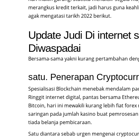
merangkus kredit terkait, jadi harus guna keah
agak mengatasi tarikh 2022 berikut.
Update Judi Di internet 
Diwaspadai
Bersama-sama yakni kurang pertambahan deng
satu. Penerapan Cryptocur
Spesialisasi Blockchain menebak mendalam pa
Ringgit internet digital, pantas bersama Ether
Bitcoin, hari ini mewakili kurang lebih fiat for
saringan pada jumlah kasino buat pemrosesan
tiada belanja pembicaraan.
Satu diantara sebab urgen mengenai cryptocur