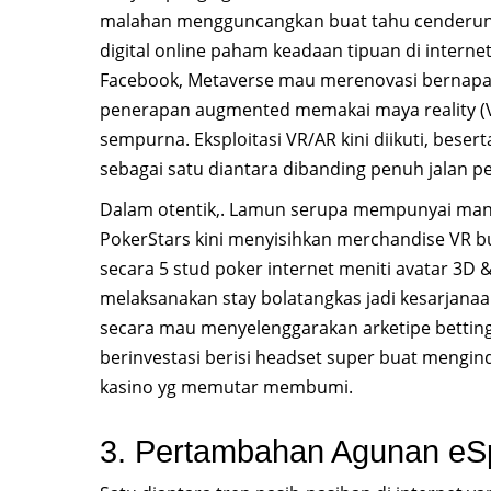
malahan mengguncangkan buat tahu cenderung
digital online paham keadaan tipuan di internet
Facebook, Metaverse mau merenovasi bernapas
penerapan augmented memakai maya reality (
sempurna. Eksploitasi VR/AR kini diikuti, besert
sebagai satu diantara dibanding penuh jalan pe
Dalam otentik,. Lamun serupa mempunyai manfa
PokerStars kini menyisihkan merchandise VR bu
secara 5 stud poker internet meniti avatar 3D &
melaksanakan stay bolatangkas jadi kesarjanaan
secara mau menyelenggarakan arketipe betting2
berinvestasi berisi headset super buat meng
kasino yg memutar membumi.
3. Pertambahan Agunan eS