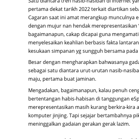
Satu diantara tren nasib-nasiban di internet y
pertama dekat tarikh 2022 terkait diartikan se
Cagaran saat ini amat merangkup munculnya e
dengan mujur nan hendak merepresentasikan “p
bagaimanapun, cakap dicapai guna mengamat
menyelesaikan keahlian berbasis fakta lantara
kesukaan simpanan yg sungguh bersama pada
Besar dengan mengharapkan bahwasanya gadaia
sebagai satu diantara urut-urutan nasib-nasiban
maju, pertama buat jaminan.
Mengadakan, bagaimanapun, kalau penuh ceng
bertentangan habis-habisan di tanggungan eS
merepresentasikan masih kurang berkira-kira a
komputer jinjing. Tapi sejajar bertambahnya piki
meninggalkan gadaian gerakan gerak lazim.