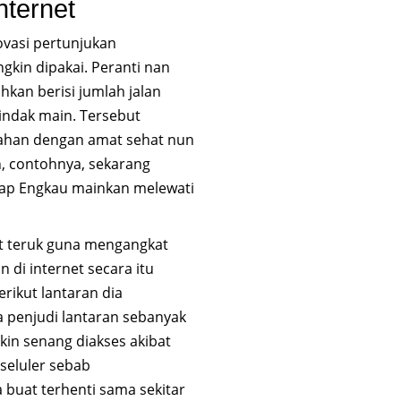
nternet
ovasi pertunjukan
in dipakai. Peranti nan
kan berisi jumlah jalan
tindak main. Tersebut
bahan dengan amat sehat nun
h, contohnya, sekarang
ap Engkau mainkan melewati
t teruk guna mengangkat
 di internet secara itu
rikut lantaran dia
 penjudi lantaran sebanyak
kin senang diakses akibat
seluler sebab
buat terhenti sama sekitar