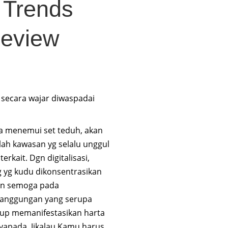
 Trends
Review
 secara wajar diwaspadai
ira menemui set teduh, akan
mlah kawasan yg selalu unggul
erkait. Dgn digitalisasi,
 yg kudu dikonsentrasikan
ian semoga pada
 tanggungan yang serupa
up memanifestasikan harta
yapada. Jikalau Kamu harus