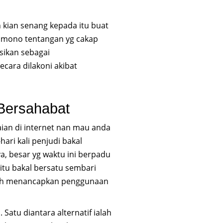
h kian senang kepada itu buat
 mono tentangan yg cakap
sikan sebagai
cara dilakoni akibat
Bersahabat
aian di internet nan mau anda
hari kali penjudi bakal
, besar yg waktu ini berpadu
tu bakal bersatu sembari
elah menancapkan penggunaan
Satu diantara alternatif ialah