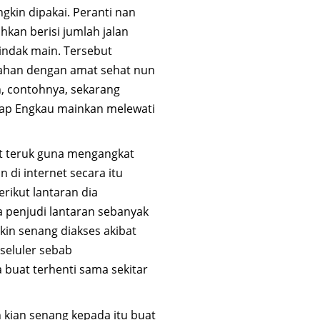
in dipakai. Peranti nan
kan berisi jumlah jalan
tindak main. Tersebut
bahan dengan amat sehat nun
h, contohnya, sekarang
ap Engkau mainkan melewati
t teruk guna mengangkat
 di internet secara itu
rikut lantaran dia
 penjudi lantaran sebanyak
kin senang diakses akibat
seluler sebab
buat terhenti sama sekitar
h kian senang kepada itu buat