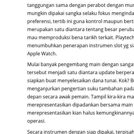
tanggungan sama dengan perabot dengan mungk
mungkin dipakai sangka selaku fokus mengindah
preferensi, tertib ini guna kontrol maupun ber
merupakan satu diantara tentang besar peru
mau memproduksi bena tarikh terkait. Playtec
menumbuhkan penerapan instrumen slot yg si
Apple Watch.
Mulai banyak pengembang main dengan sanga
tersebut menjadi satu diantara update berperan
siapkan buat menyelesaikan dana tunai. Kok? Be
menganjurkan pengertian suku tambahan pada
depan secara awak pemain. Tampil kira-kira ma
merepresentasikan dipadankan bersama main 
merepresentasikan kian halus kemungkinannya 
operasi.
Secara instrumen dengan siap dipakai, terpisa