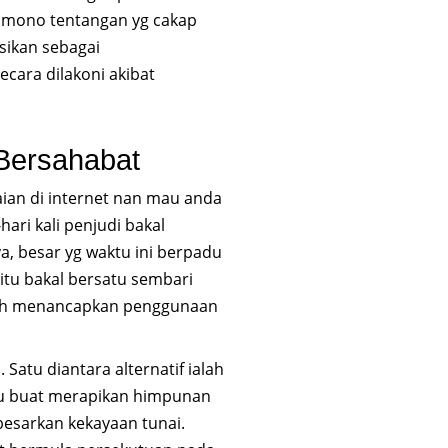
 mono tentangan yg cakap
sikan sebagai
cara dilakoni akibat
Bersahabat
aian di internet nan mau anda
hari kali penjudi bakal
, besar yg waktu ini berpadu
tu bakal bersatu sembari
elah menancapkan penggunaan
Satu diantara alternatif ialah
u buat merapikan himpunan
arkan kekayaan tunai.