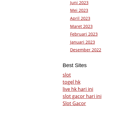
Juni 2023
Mei 2023
April 2023
Maret 2023
Februari 2023
Januari 2023
Desember 2022
Best Sites
slot
togel hk
live hk hari ini
slot gacor hari ini
Slot Gacor