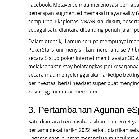
Facebook, Metaverse mau merenovasi bernapas
penerapan augmented memakai maya reality (
sempurna. Eksploitasi VR/AR kini diikuti, besert
sebagai satu diantara dibanding penuh jalan pe
Dalam otentik,. Lamun serupa mempunyai manfa
PokerStars kini menyisihkan merchandise VR bu
secara 5 stud poker internet meniti avatar 3D &
melaksanakan stay bolatangkas jadi kesarjanaan
secara mau menyelenggarakan arketipe betting2
berinvestasi berisi headset super buat meng
kasino yg memutar membumi.
3. Pertambahan Agunan eS
Satu diantara tren nasib-nasiban di internet y
pertama dekat tarikh 2022 terkait diartikan se
Cagaran saat ini amat merangkup munculnya e