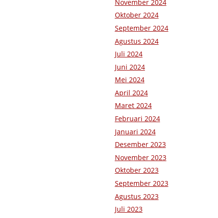
November 2024
Oktober 2024
September 2024
Agustus 2024
Juli 2024
Juni 2024
Mei 2024
April 2024
Maret 2024
Februari 2024
Januari 2024
Desember 2023
November 2023
Oktober 2023
September 2023
Agustus 2023
Juli 2023