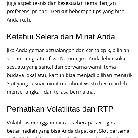
juga aspek teknis dan kesesuaian tema dengan
preferensi pribadi. Berikut beberapa tips yang bisa
Anda ikuti:
Ketahui Selera dan Minat Anda
Jika Anda gemar petualangan dan cerita epik, pilihlah
slot mitologi atau fiksi. Namun, jika Anda lebih suka
sesuatu yang santai dan berwarna-warni, tema
budaya lokal atau kartun bisa menjadi pilihan menarik.
Slot yang sesuai minat membuat waktu bermain lebih
menyenangkan dan terasa bermakna.
Perhatikan Volatilitas dan RTP
Volatilitas menggambarkan seberapa sering dan
besar hadiah yang bisa Anda dapatkan. Slot bertema