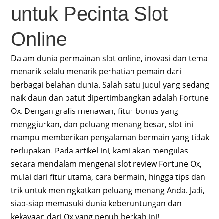
untuk Pecinta Slot
Online
Dalam dunia permainan slot online, inovasi dan tema
menarik selalu menarik perhatian pemain dari
berbagai belahan dunia. Salah satu judul yang sedang
naik daun dan patut dipertimbangkan adalah Fortune
Ox. Dengan grafis menawan, fitur bonus yang
menggiurkan, dan peluang menang besar, slot ini
mampu memberikan pengalaman bermain yang tidak
terlupakan. Pada artikel ini, kami akan mengulas
secara mendalam mengenai slot review Fortune Ox,
mulai dari fitur utama, cara bermain, hingga tips dan
trik untuk meningkatkan peluang menang Anda. Jadi,
siap-siap memasuki dunia keberuntungan dan
kekayaan dari Ox yang penuh berkah ini!