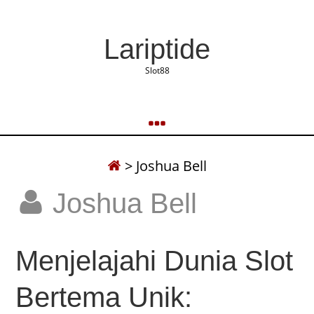
Lariptide
Slot88
>
Joshua Bell
Joshua Bell
Menjelajahi Dunia Slot
Bertema Unik: