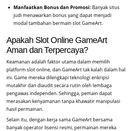
Manfaatkan Bonus dan Promosi:
Banyak situs
judi menawarkan bonus yang dapat menjadi
modal tambahan bermain slot GameArt.
Apakah Slot Online GameArt
Aman dan Terpercaya?
Keamanan adalah faktor utama dalam memilih
platform slot online, dan GameArt tak kalah dalam hal
ini. Game mereka dilengkapi teknologi enkripsi
mutakhir dan diaudit secara rutin oleh lembaga
pengawas independen. Sehingga, pemain dapat
merasakan kenyamanan tanpa khawatir manipulasi
hasil permainan.
Selain itu, dengan kerja sama GameArt bersama
banyak operator lisensi resmi, permainan mereka