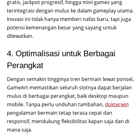
gratis, jackpot progresif, hingga mini games yang
terintegrasi dengan mulus ke dalam gameplay utama.
Inovasi ini tidak hanya memberi nafas baru, tapi juga
potensi kemenangan besar yang sayang untuk
dilewatkan.
4. Optimalisasi untuk Berbagai
Perangkat
Dengan semakin tingginya tren bermain lewat ponsel,
GameArt memastikan seluruh slotnya dapat berjalan
mulus di berbagai perangkat, baik desktop maupun
mobile. Tanpa perlu unduhan tambahan,
dokterwin
pengalaman bermain tetap terasa cepat dan
responsif, mendukung fleksibilitas kapan saja dan di
mana saja.