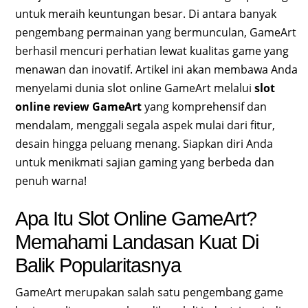
untuk meraih keuntungan besar. Di antara banyak
pengembang permainan yang bermunculan, GameArt
berhasil mencuri perhatian lewat kualitas game yang
menawan dan inovatif. Artikel ini akan membawa Anda
menyelami dunia slot online GameArt melalui
slot
online review GameArt
yang komprehensif dan
mendalam, menggali segala aspek mulai dari fitur,
desain hingga peluang menang. Siapkan diri Anda
untuk menikmati sajian gaming yang berbeda dan
penuh warna!
Apa Itu Slot Online GameArt?
Memahami Landasan Kuat Di
Balik Popularitasnya
GameArt merupakan salah satu pengembang game