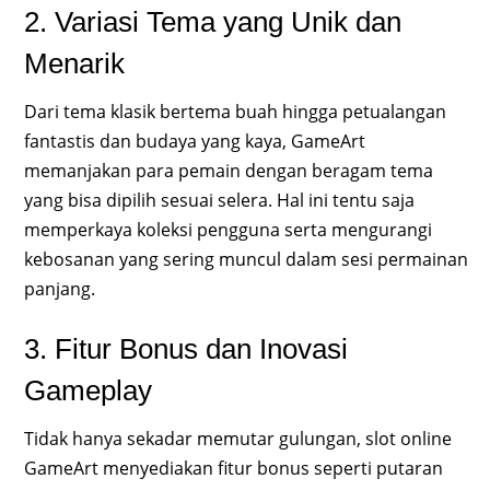
2. Variasi Tema yang Unik dan
Menarik
Dari tema klasik bertema buah hingga petualangan
fantastis dan budaya yang kaya, GameArt
memanjakan para pemain dengan beragam tema
yang bisa dipilih sesuai selera. Hal ini tentu saja
memperkaya koleksi pengguna serta mengurangi
kebosanan yang sering muncul dalam sesi permainan
panjang.
3. Fitur Bonus dan Inovasi
Gameplay
Tidak hanya sekadar memutar gulungan, slot online
GameArt menyediakan fitur bonus seperti putaran