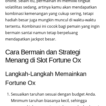
online. Selain itu, permainan ini memiliki tingkat
volatilitas sedang, artinya kamu akan mendapatkan
kombinasi kemenangan yang cukup sering, tetapi
hadiah besar juga mungkin muncul di waktu-waktu
tertentu. Kombinasi ini cocok bagi pemain yang ingin
bermain santai namun tetap berpeluang
mendapatkan jackpot besar.
Cara Bermain dan Strategi
Menang di Slot Fortune Ox
Langkah-Langkah Memainkan
Fortune Ox
Sesuaikan taruhan sesuai dengan budget Anda.
Minimum taruhan biasanya kecil, sehingga