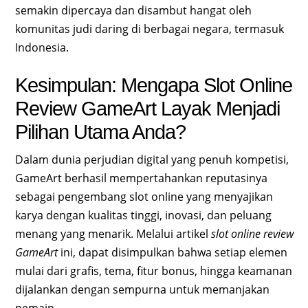
semakin dipercaya dan disambut hangat oleh
komunitas judi daring di berbagai negara, termasuk
Indonesia.
Kesimpulan: Mengapa Slot Online
Review GameArt Layak Menjadi
Pilihan Utama Anda?
Dalam dunia perjudian digital yang penuh kompetisi,
GameArt berhasil mempertahankan reputasinya
sebagai pengembang slot online yang menyajikan
karya dengan kualitas tinggi, inovasi, dan peluang
menang yang menarik. Melalui artikel
slot online review
GameArt
ini, dapat disimpulkan bahwa setiap elemen
mulai dari grafis, tema, fitur bonus, hingga keamanan
dijalankan dengan sempurna untuk memanjakan
pemain.