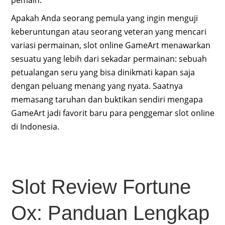
Apakah Anda seorang pemula yang ingin menguji
keberuntungan atau seorang veteran yang mencari
variasi permainan, slot online GameArt menawarkan
sesuatu yang lebih dari sekadar permainan: sebuah
petualangan seru yang bisa dinikmati kapan saja
dengan peluang menang yang nyata. Saatnya
memasang taruhan dan buktikan sendiri mengapa
GameArt jadi favorit baru para penggemar slot online
di Indonesia.
Slot Review Fortune
Ox: Panduan Lengkap