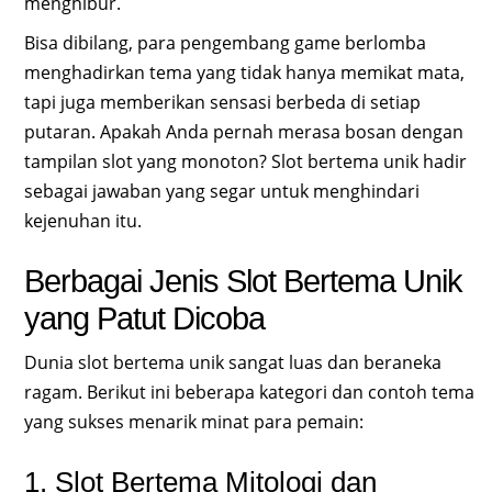
menghibur.
Bisa dibilang, para pengembang game berlomba
menghadirkan tema yang tidak hanya memikat mata,
tapi juga memberikan sensasi berbeda di setiap
putaran. Apakah Anda pernah merasa bosan dengan
tampilan slot yang monoton? Slot bertema unik hadir
sebagai jawaban yang segar untuk menghindari
kejenuhan itu.
Berbagai Jenis Slot Bertema Unik
yang Patut Dicoba
Dunia slot bertema unik sangat luas dan beraneka
ragam. Berikut ini beberapa kategori dan contoh tema
yang sukses menarik minat para pemain:
1. Slot Bertema Mitologi dan