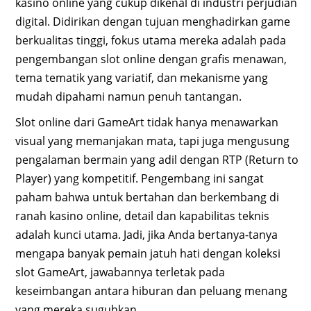
kasino online yang cukup dikenal di industri perjudian
digital. Didirikan dengan tujuan menghadirkan game
berkualitas tinggi, fokus utama mereka adalah pada
pengembangan slot online dengan grafis menawan,
tema tematik yang variatif, dan mekanisme yang
mudah dipahami namun penuh tantangan.
Slot online dari GameArt tidak hanya menawarkan
visual yang memanjakan mata, tapi juga mengusung
pengalaman bermain yang adil dengan RTP (Return to
Player) yang kompetitif. Pengembang ini sangat
paham bahwa untuk bertahan dan berkembang di
ranah kasino online, detail dan kapabilitas teknis
adalah kunci utama. Jadi, jika Anda bertanya-tanya
mengapa banyak pemain jatuh hati dengan koleksi
slot GameArt, jawabannya terletak pada
keseimbangan antara hiburan dan peluang menang
yang mereka suguhkan.