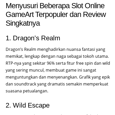
Menyusuri Beberapa Slot Online
GameArt Terpopuler dan Review
Singkatnya
1. Dragon’s Realm
Dragon’s Realm menghadirkan nuansa fantasi yang
memikat, lengkap dengan naga sebagai tokoh utama.
RTP-nya yang sekitar 96% serta fitur free spin dan wild
yang sering muncul, membuat game ini sangat
menguntungkan dan menyenangkan. Grafik yang epik
dan soundtrack yang dramatis semakin memperkuat
suasana petualangan.
2. Wild Escape