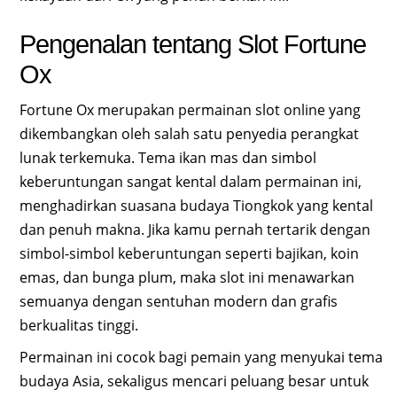
Pengenalan tentang Slot Fortune
Ox
Fortune Ox merupakan permainan slot online yang
dikembangkan oleh salah satu penyedia perangkat
lunak terkemuka. Tema ikan mas dan simbol
keberuntungan sangat kental dalam permainan ini,
menghadirkan suasana budaya Tiongkok yang kental
dan penuh makna. Jika kamu pernah tertarik dengan
simbol-simbol keberuntungan seperti bajikan, koin
emas, dan bunga plum, maka slot ini menawarkan
semuanya dengan sentuhan modern dan grafis
berkualitas tinggi.
Permainan ini cocok bagi pemain yang menyukai tema
budaya Asia, sekaligus mencari peluang besar untuk