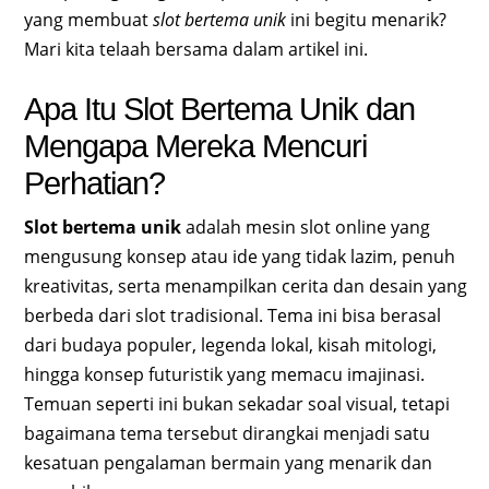
yang membuat
slot bertema unik
ini begitu menarik?
Mari kita telaah bersama dalam artikel ini.
Apa Itu Slot Bertema Unik dan
Mengapa Mereka Mencuri
Perhatian?
Slot bertema unik
adalah mesin slot online yang
mengusung konsep atau ide yang tidak lazim, penuh
kreativitas, serta menampilkan cerita dan desain yang
berbeda dari slot tradisional. Tema ini bisa berasal
dari budaya populer, legenda lokal, kisah mitologi,
hingga konsep futuristik yang memacu imajinasi.
Temuan seperti ini bukan sekadar soal visual, tetapi
bagaimana tema tersebut dirangkai menjadi satu
kesatuan pengalaman bermain yang menarik dan