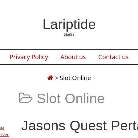
Lariptide
Slot88
Privacy Policy
About us
Contact us
>
Slot Online
Slot Online
Jasons Quest Pert
ia
erver