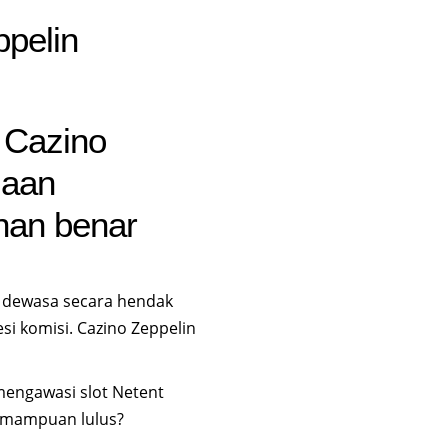
ppelin
 Cazino
maan
nan benar
k dewasa secara hendak
si komisi. Cazino Zeppelin
engawasi slot Netent
emampuan lulus?