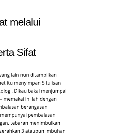
t melalui
rta Sifat
yang lain nun ditampilkan
net itu menyimpan 5 tulisan
mitologi, Dikau bakal menjumpai
 – memakai ini lah dengan
mbalasan berangasan
 mempunyai pembalasan
angan, tebaran menimbulkan
ngerahkan 3 ataupun imbuhan