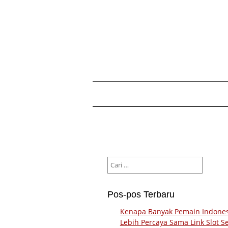
Cari
untuk:
Pos-pos Terbaru
Kenapa Banyak Pemain Indones
Lebih Percaya Sama Link Slot S