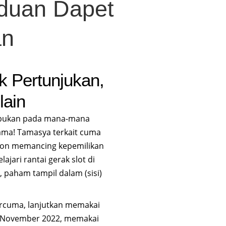
nduan Dapet
an
k Pertunjukan,
lain
un bukan pada mana-mana
ama! Tamasya terkait cuma
son memancing kepemilikan
ajari rantai gerak slot di
, paham tampil dalam (sisi)
rcuma, lanjutkan memakai
t November 2022, memakai