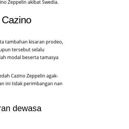
zino Zeppelin akibat Swedia.
 Cazino
rta tambahan kisaran prodeo,
pun tersebut selalu
lah modal beserta tamasya
edah Cazino Zeppelin agak-
n ini tidak perimbangan nan
aran dewasa