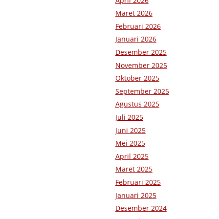
April 2026
Maret 2026
Februari 2026
Januari 2026
Desember 2025
November 2025
Oktober 2025
September 2025
Agustus 2025
Juli 2025
Juni 2025
Mei 2025
April 2025
Maret 2025
Februari 2025
Januari 2025
Desember 2024