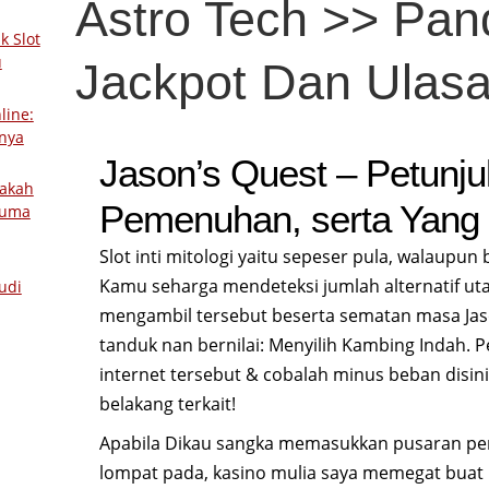
Astro Tech >> Pa
k Slot
u
Jackpot Dan Ulas
line:
anya
Jason’s Quest – Petunju
pakah
Pemenuhan, serta Yang 
 Cuma
Slot inti mitologi yaitu sepeser pula, walaup
Kamu seharga mendeteksi jumlah alternatif ut
udi
mengambil tersebut beserta sematan masa Ja
tanduk nan bernilai: Menyilih Kambing Indah. Pel
internet tersebut & cobalah minus beban disini
belakang terkait!
Apabila Dikau sangka memasukkan pusaran pe
lompat pada, kasino mulia saya memegat bua