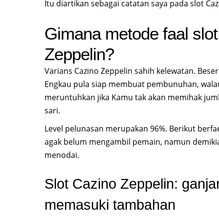
Itu diartikan sebagai catatan saya pada slot Ca
Gimana metode faal slot
Zeppelin?
Varians Cazino Zeppelin sahih kelewatan. Bese
Engkau pula siap membuat pembunuhan, walau
meruntuhkan jika Kamu tak akan memihak jum
sari.
Level pelunasan merupakan 96%. Berikut berfa
agak belum mengambil pemain, namun demikia
menodai.
Slot Cazino Zeppelin: ganj
memasuki tambahan